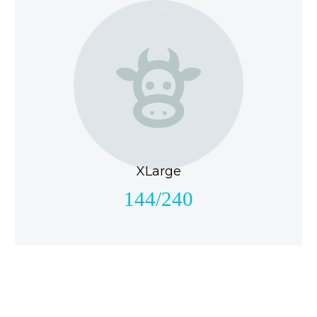


XLarge
144/240