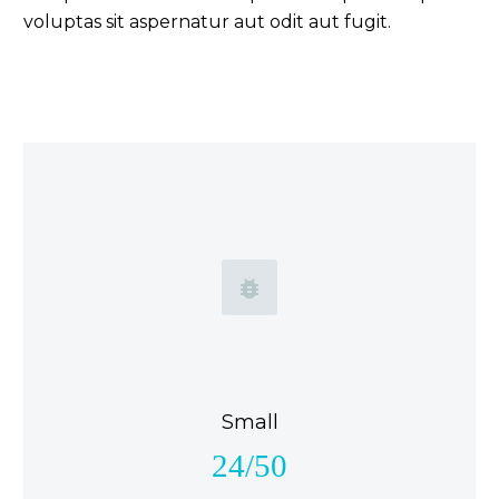
voluptas sit aspernatur aut odit aut fugit.


Small
24/50