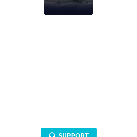
IMAGES FOR
BACKGROUND
Lorem ipsum dolor sit amet,
consectetur adipisicing elit, sed do
eiusmod tempor incididunt ut labore
et dolore magna aliqua. Ut enim ad
minim veniam, quis nostrud
exercitation ullamco laboris nisi ut
aliquip ex ea commodo consequat.
Duis aute irure.

SUPPORT