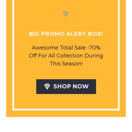


BIG PROMO ALERT BOX!
Awesome Total Sale -70%
Off For All Collection During
This Season!

SHOP NOW