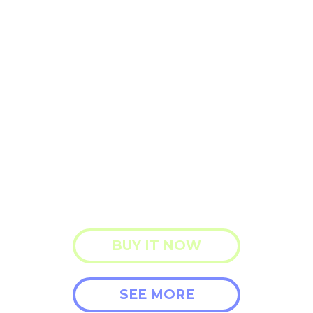
BIG-N-BOLD ALERT
Lorem ipsum dolor sit amet,
consectetur adipisicing elit, sed
do eiusmod tempor incididunt ut
labore et dolore magna aliqua. Ut
enim ad minim veniam nostrud
exercitation ullamco laboris nisi.
BUY IT NOW
SEE MORE